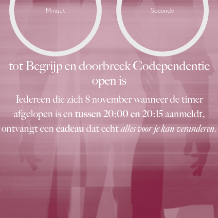
Minuut
Seconde
tot Begrijp en doorbreek Codependentie
open is
Iedereen die zich 8 november wanneer de timer
afgelopen is en
tussen 20:00 en 20:15
aanmeldt,
ontvangt een
cadeau
dat echt
alles voor je kan veranderen.