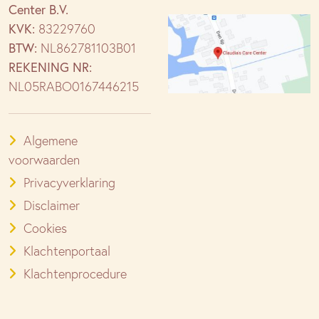
termijnen)
Center B.V.
aantal
KVK:
83229760
BTW:
NL862781103B01
REKENING NR:
NL05RABO0167446215
Algemene
voorwaarden
Privacyverklaring
Disclaimer
Cookies
Klachtenportaal
Klachtenprocedure