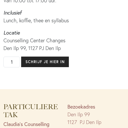
Van 10:00 tot 17:00 uur.
Inclusief
Lunch, koffie, thee en syllabus
Locatie
Counselling Center Changes
Den Ilp 99, 1127 PJ Den Ilp
5-
SCHRIJF JE HIER IN
daagse
basisopleiding
Van
Leed
naar
PARTICULIERE
Liefde
Bezoekadres
(in
TAK
Den Ilp 99
6
1127 PJ Den Ilp
Claudia’s Counselling