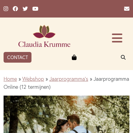
Ga naar de inhoud
Winkelmandje
ZO
CONTACT
Home
»
Webshop
»
Jaarprogramma's
»
Jaarprogramma
Online (12 termijnen)