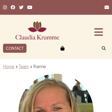
Ga naar de inhoud
Winkelmandje
ZO
CONTACT
Home
»
Team
»
Rianne