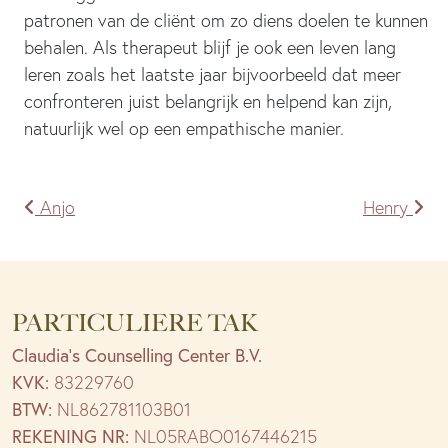
patronen van de cliënt om zo diens doelen te kunnen
behalen. Als therapeut blijf je ook een leven lang
leren zoals het laatste jaar bijvoorbeeld dat meer
confronteren juist belangrijk en helpend kan zijn,
natuurlijk wel op een empathische manier.
Bericht
Anjo
Henry
navigatie
PARTICULIERE TAK
Claudia’s Counselling Center B.V.
KVK:
83229760
BTW:
NL862781103B01
REKENING NR:
NL05RABO0167446215