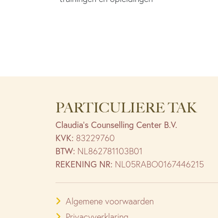
PARTICULIERE TAK
Claudia’s Counselling Center B.V.
KVK:
83229760
BTW:
NL862781103B01
REKENING NR:
NL05RABO0167446215
Algemene voorwaarden
Privacyverklaring