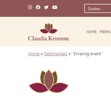
Ga naar de inhoud
Zoek
naar:
HOME
PREMI
Home
»
Testimonials
»
‘ Ervaring event ‘