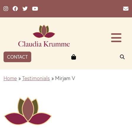
Ga naar de inhoud
Winkelmandje
ZO
CONTACT
Home
»
Testimonials
»
Mirjam V