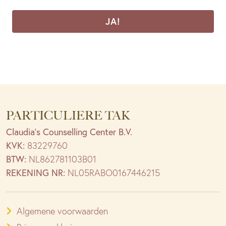
CAPTCHA
PARTICULIERE TAK
Claudia’s Counselling Center B.V.
KVK:
83229760
BTW:
NL862781103B01
REKENING NR:
NL05RABO0167446215
Algemene voorwaarden