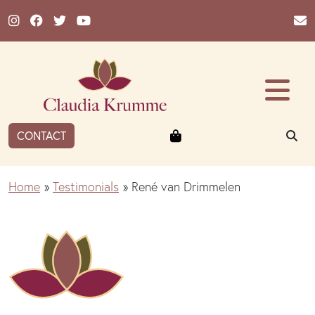
Ga naar de inhoud
Winkelmandje
ZO
CONTACT
Home
»
Testimonials
»
René van Drimmelen