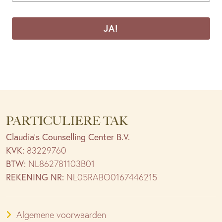
CAPTCHA
PARTICULIERE TAK
Claudia’s Counselling Center B.V.
KVK:
83229760
BTW:
NL862781103B01
REKENING NR:
NL05RABO0167446215
Algemene voorwaarden