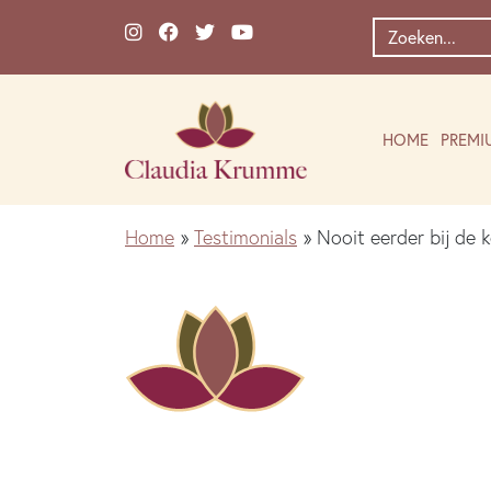
Ga naar de inhoud
Zoek
naar:
HOME
PREMI
Home
»
Testimonials
»
Nooit eerder bij de