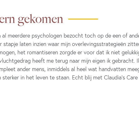
 kern gekomen
en al meerdere psychologen bezocht toch op de een of ande
tapje laten inzien waar mijn overlevingsstrategieën zitten
ogen, het romantiseren zorgde er voor dat ik niet gelukkig 
vluchtgedrag heeft me terug naar mijn eigen ik gebracht. Ik
compleet ander mens, inmiddels al heel wat handvatten m
 sterker in het leven te staan. Echt blij met Claudia’s Care