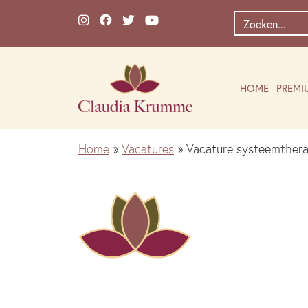
Ga naar de inhoud
Zoek
naar:
HOME
PREMI
Home
»
Vacatures
»
Vacature systeemther