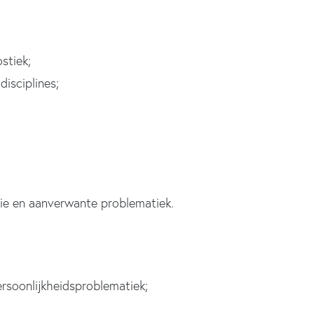
stiek;
isciplines;
tie en aanverwante problematiek.
ersoonlijkheidsproblematiek;