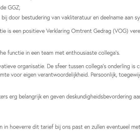
 de GGZ;
bij door bestudering van vakliteratuur en deelname aan sy
ie is een positieve Verklaring Omtrent Gedrag (VOG) vere
e functie in een team met enthousiaste collega’s.
ieve organisatie. De sfeer tussen collega’s onderling is co
l ruimte voor eigen verantwoordelijkheid. Persoonlijk, toegew
rs erg belangrijk en geven deskundigheidsbevordering aan
jken in hoeverre dit tarief bij ons past en zullen eventueel m