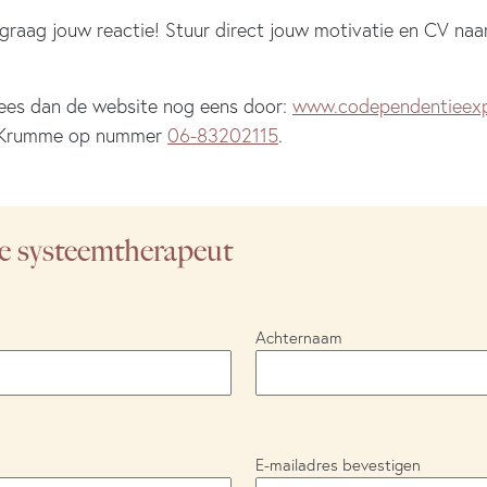
raag jouw reactie! Stuur direct jouw motivatie en CV naa
Lees dan de website nog eens door:
www.codependentieexpe
a Krumme op nummer
06-83202115
.
re systeemtherapeut
Achternaam
E-mailadres bevestigen