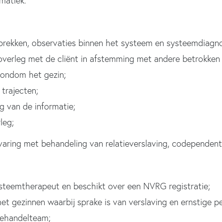
matiek.
rekken, observaties binnen het systeem en systeemdiagno
overleg met de cliënt in afstemming met andere betrokken d
rondom het gezin;
trajecten;
g van de informatie;
leg;
varing met behandeling van relatieverslaving, codependen
ysteemtherapeut en beschikt over een NVRG registratie;
met gezinnen waarbij sprake is van verslaving en ernstige p
 behandelteam;