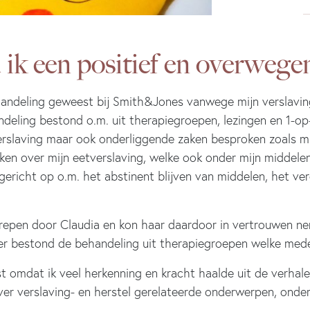
 ik een positief en overwege
ehandeling geweest bij Smith&Jones vanwege mijn verslavin
eling bestond o.m. uit therapiegroepen, lezingen en 1-op-
erslaving maar ook onderliggende zaken besproken zoals m
en over mijn eetverslaving, welke ook onder mijn middelen
richt op o.m. het abstinent blijven van middelen, het ve
grepen door Claudia en kon haar daardoor in vertrouwen ne
der bestond de behandeling uit therapiegroepen welke mede
 omdat ik veel herkenning en kracht haalde uit de verhale
ver verslaving- en herstel gerelateerde onderwerpen, onde