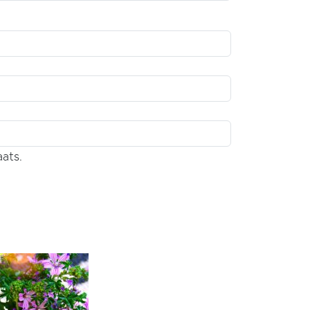
aats.