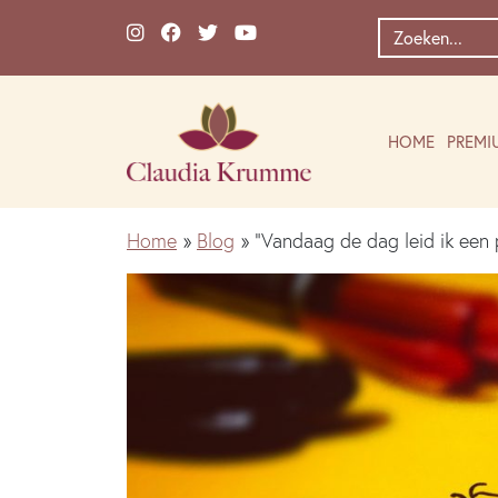
Ga naar de inhoud
Zoek
naar:
HOME
PREMI
Home
»
Blog
»
“Vandaag de dag leid ik een 