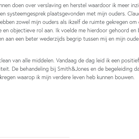
nnen doen over verslaving en herstel waardoor ik meer inzic
een systeemgesprek plaatsgevonden met mijn ouders. Claud
 hebben zowel mijn ouders als ikzelf de ruimte gekregen om
 en objectieve rol aan. Ik voelde me hierdoor gehoord en b
en aan een beter wederzijds begrip tussen mij en mijn oude
clean van alle middelen. Vandaag de dag leid ik een positie
liteit. De behandeling bij Smith&Jones en de begeleiding d
 gekregen waarop ik mijn verdere leven heb kunnen bouwen.