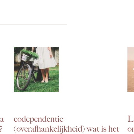
ia
codependentie
L
?
(overafhankelijkheid) wat is het
om