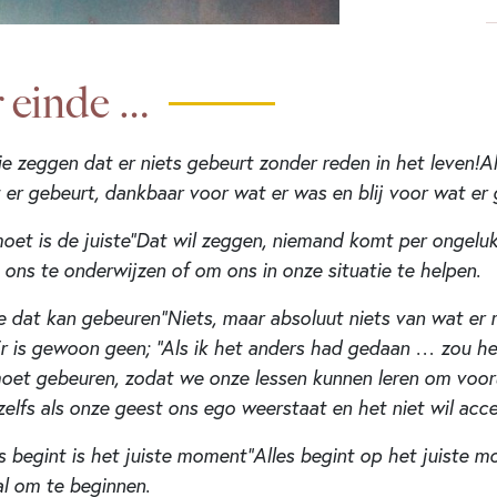
r einde …
 die zeggen dat er niets gebeurt zonder reden in het leven!Al
 er gebeurt, dankbaar voor wat er was en blij voor wat er
oet is de juiste”Dat wil zeggen, niemand komt per ongeluk
m ons te onderwijzen of om ons in onze situatie te helpen.
e dat kan gebeuren”Niets, maar absoluut niets van wat er 
Er is gewoon geen; “Als ik het anders had gedaan … zou h
et gebeuren, zodat we onze lessen kunnen leren om vooruit
 zelfs als onze geest ons ego weerstaat en het niet wil acc
begint is het juiste moment”Alles begint op het juiste mo
 al om te beginnen.