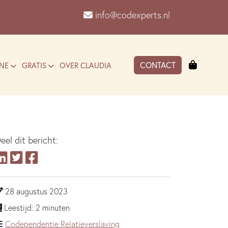
info@codexperts.nl
Winkel
CONTACT
NE
GRATIS
OVER CLAUDIA
eel dit bericht:
28 augustus 2023
Leestijd: 2 minuten
Codependentie
Relatieverslaving