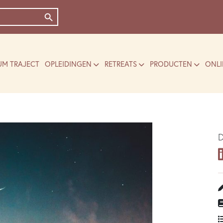
Zoekknop
UM TRAJECT
OPLEIDINGEN
RETREATS
PRODUCTEN
ONLI
…
D