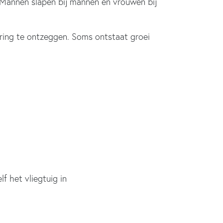
 Mannen slapen bij mannen en vrouwen bij
varing te ontzeggen. Soms ontstaat groei
f het vliegtuig in