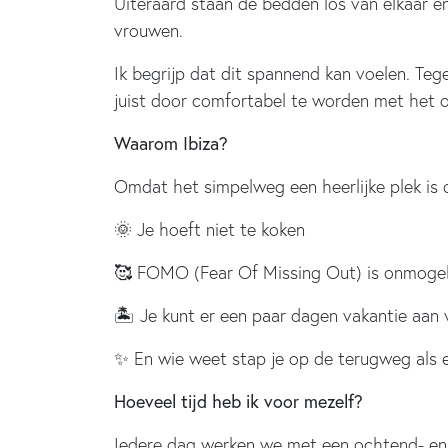
Uiteraard staan de bedden los van elkaar e
vrouwen.
Ik begrijp dat dit spannend kan voelen. Teg
juist door comfortabel te worden met het 
Waarom Ibiza?
Omdat het simpelweg een heerlijke plek is o
🌞 Je hoeft niet te koken
🥰 FOMO (Fear Of Missing Out) is onmogel
🏝️ Je kunt er een paar dagen vakantie aan
✨ En wie weet stap je op de terugweg als een
Hoeveel tijd heb ik voor mezelf?
Iedere dag werken we met een ochtend- en