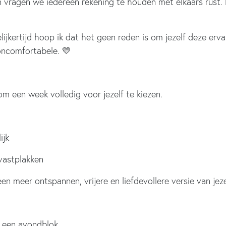
n vragen we iedereen rekening te houden met elkaars rust.
elijkertijd hoop ik dat het geen reden is om jezelf deze er
oncomfortabele. 💛
m een week volledig voor jezelf te kiezen.
ijk
 vastplakken
 meer ontspannen, vrijere en liefdevollere versie van jezel
 een avondblok.