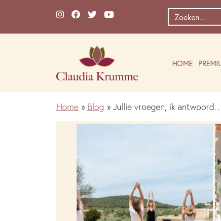
Ga naar de inhoud
Zoek
naar:
HOME
PREMI
Home
»
Blog
»
Jullie vroegen, ik antwoord…