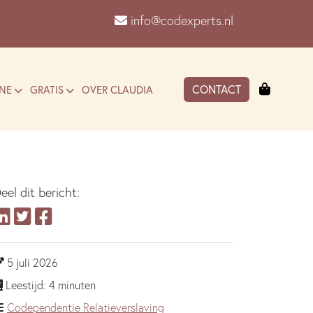
info@codexperts.nl
Winkel
CONTACT
NE
GRATIS
OVER CLAUDIA
eel dit bericht:
5 juli 2026
Leestijd: 4 minuten
Codependentie
Relatieverslaving