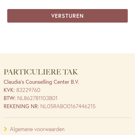
PARTICULIERE TAK
Claudia’s Counselling Center B.V.
KVK:
83229760
BTW:
NL862781103B01
REKENING NR:
NL05RABO0167446215
Algemene voorwaarden