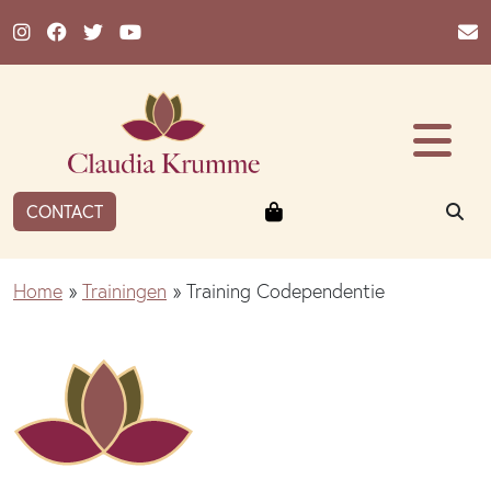
Ga naar de inhoud
Winkelmandje
ZO
CONTACT
Home
»
Trainingen
»
Training Codependentie