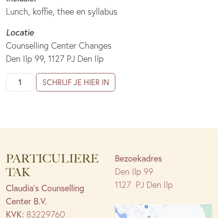
Lunch, koffie, thee en syllabus
Locatie
Counselling Center Changes
Den Ilp 99, 1127 PJ Den Ilp
5-
SCHRIJF JE HIER IN
daagse
basisopleiding
Van
Leed
naar
PARTICULIERE
Liefde
Bezoekadres
vkb
TAK
Den Ilp 99
aantal
1127 PJ Den Ilp
Claudia’s Counselling
Center B.V.
KVK:
83229760