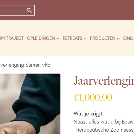
Zoekknop
UM TRAJECT
OPLEIDINGEN
RETREATS
PRODUCTEN
ONLI
rverlenging Samen vkb
Jaarverleng
€
1.000,00
Wat je krijgt:
Naast alles wat u bij Basis
Therapeutische Zoomsess