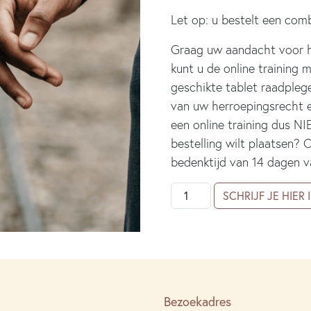
Let op: u bestelt een comb
Graag uw aandacht voor he
kunt u de online training
geschikte tablet raadplege
van uw herroepingsrecht e
een online training dus NI
bestelling wilt plaatsen? 
bedenktijd van 14 dagen 
Jaarverlenging
SCHRIJF JE HIER 
Samen
vkb
aantal
Bezoekadres