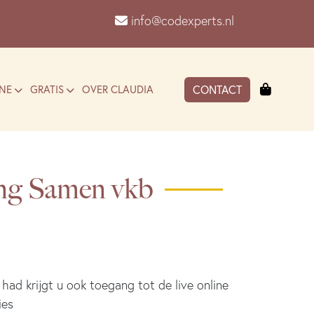
info@codexperts.nl
Winkel
NE
GRATIS
OVER CLAUDIA
CONTACT
ing Samen vkb
 had krijgt u ook toegang tot de live online
ies