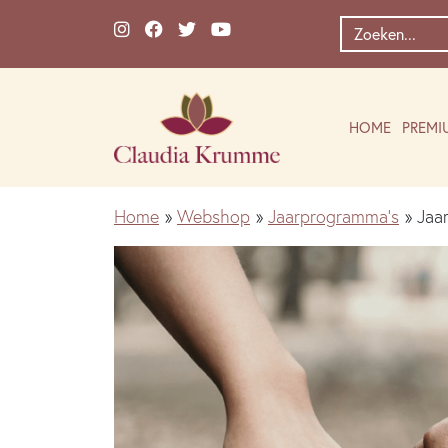
Ga naar de inhoud
Zoek
naar:
HOME
PREMI
Home
»
Webshop
»
Jaarprogramma's
»
Jaa