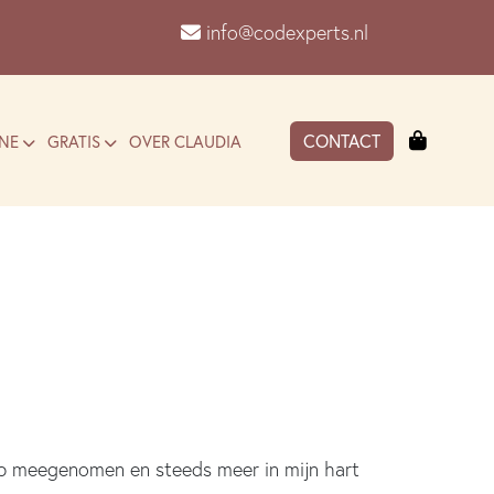
info@codexperts.nl
Winkel
CONTACT
NE
GRATIS
OVER CLAUDIA
heb meegenomen en steeds meer in mijn hart