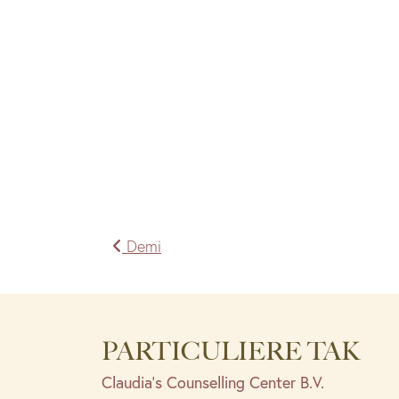
Bericht
Demi
navigatie
PARTICULIERE TAK
Claudia’s Counselling Center B.V.