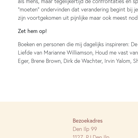
als mens, maar tegelijkertijd de confrontaties en spi
“moeten” ondervinden dat verandering begint bij je
zijn voortgekomen uit pijnlijke maar ook meest nod
Zet hem op!
Boeken en personen die mij dagelijks inspireren: De
Liefde van Marianne Williamson, Houd me vast va
Eger, Brene Brown, Dirk de Wachter, Irvin Yalom, Sh
Bezoekadres
Den Ilp 99
1127 PJ Den Ilp