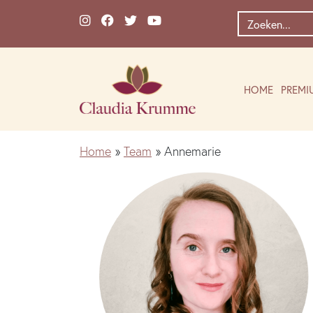
Ga naar de inhoud
Zoek
naar:
HOME
PREMI
Home
»
Team
»
Annemarie