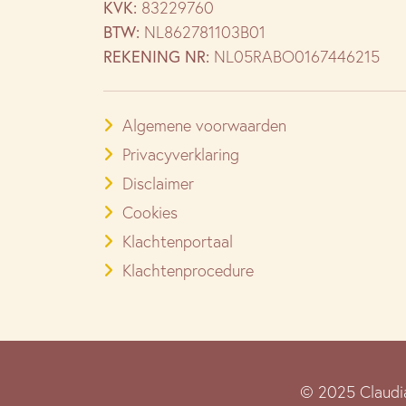
KVK:
83229760
BTW:
NL862781103B01
REKENING NR:
NL05RABO0167446215
Algemene voorwaarden
Privacyverklaring
Disclaimer
Cookies
Klachtenportaal
Klachtenprocedure
© 2025 Claudi