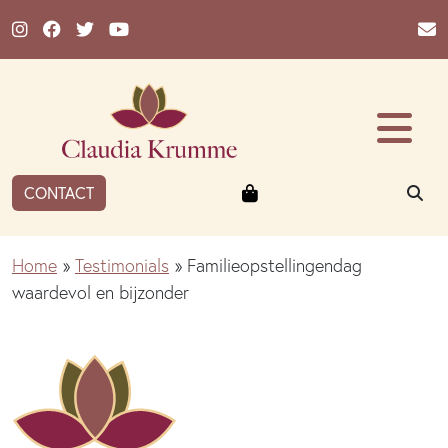
Ga naar de inhoud
Winkelmandje
ZO
CONTACT
Home
»
Testimonials
»
Familieopstellingendag
waardevol en bijzonder