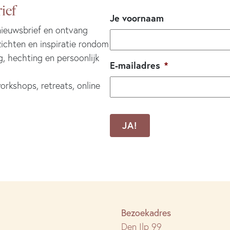
ief
Je voornaam
 nieuwsbrief en ontvang
zichten en inspiratie rondom
g, hechting en persoonlijk
E-mailadres
*
orkshops, retreats, online
CAPTCHA
Bezoekadres
Den Ilp 99