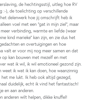
rslaving, de hechtingsstijl, uitleg hoe RV
g :-), de toelichting op verschillende
het delenwerk hoe jij omschrijft heb ik
alleen voel met een “gat in mijn ziel”, maar
 meer verbinding, warmte en liefde (waar
eine kind
marieke
” kan zijn, en zie dus het
e gedachten en overtuigingen en hoe
a valt er voor mij nog meer samen en dat
latie op kan bouwen met mezelf en met
r wat ik wil, ik wil emotioneel gezond zijn.
 en weet ik wat ik kan doen, hoe waanzinnig
 het me lukt. Ik heb ook altijd gezegd,
al duidelijk, echt ik vind het fantastisch!
tje en aan anderen.
n anderen wilt helpen, dikke knuffel!