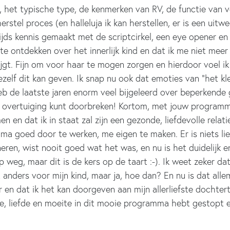
, het typische type, de kenmerken van RV, de functie van ve
stel proces (en halleluja ik kan herstellen, er is een uitwe
jds kennis gemaakt met de scriptcirkel, een eye opener en 
te ontdekken over het innerlijk kind en dat ik me niet meer 
gt. Fijn om voor haar te mogen zorgen en hierdoor voel ik
ezelf dit kan geven. Ik snap nu ook dat emoties van “het kl
eb de laatste jaren enorm veel bijgeleerd over beperkend
e overtuiging kunt doorbreken! Kortom, met jouw programm
komen en dat ik in staat zal zijn een gezonde, liefdevolle re
 goed door te werken, me eigen te maken. Er is niets lieve
nneren, wist nooit goed wat het was, en nu is het duidelijk
p weg, maar dit is de kers op de taart :-). Ik weet zeker dat
nders voor mijn kind, maar ja, hoe dan? En nu is dat allema
er en dat ik het kan doorgeven aan mijn allerliefste dochter
gie, liefde en moeite in dit mooie programma hebt gestopt e