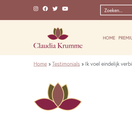
Ga naar de inhoud
Zoek
naar:
HOME
PREMI
Home
»
Testimonials
»
Ik voel eindelijk ver