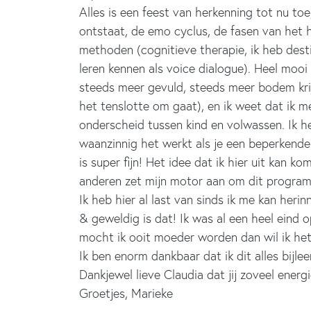
Alles is een feest van herkenning tot nu toe
ontstaat, de emo cyclus, de fasen van het her
methoden (cognitieve therapie, ik heb desti
leren kennen als voice dialogue). Heel mooi 
steeds meer gevuld, steeds meer bodem krij
het tenslotte om gaat), en ik weet dat ik m
onderscheid tussen kind en volwassen. Ik h
waanzinnig het werkt als je een beperkend
is super fijn! Het idee dat ik hier uit kan 
anderen zet mijn motor aan om dit programma
Ik heb hier al last van sinds ik me kan heri
& geweldig is dat! Ik was al een heel eind o
mocht ik ooit moeder worden dan wil ik het a
Ik ben enorm dankbaar dat ik dit alles bijle
Dankjewel lieve Claudia dat jij zoveel ener
Groetjes, Marieke