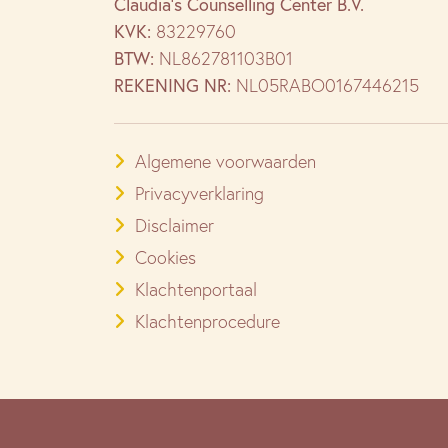
Claudia’s Counselling Center B.V.
KVK:
83229760
BTW:
NL862781103B01
REKENING NR:
NL05RABO0167446215
Algemene voorwaarden
Privacyverklaring
Disclaimer
Cookies
Klachtenportaal
Klachtenprocedure