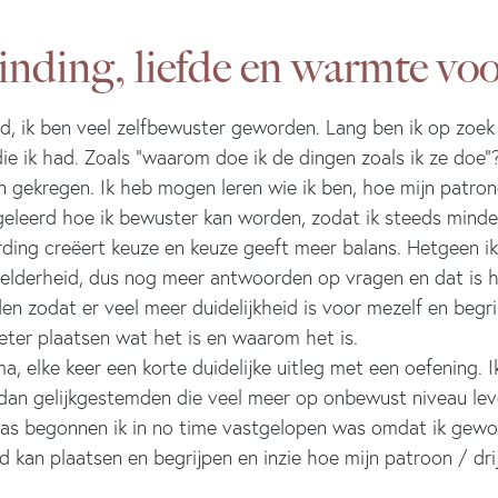
binding, liefde en warmte vo
eerd, ik ben veel zelfbewuster geworden. Lang ben ik op zoe
 ik had. Zoals “waarom doe ik de dingen zoals ik ze doe”?
 gekregen. Ik heb mogen leren wie ik ben, hoe mijn patronen
eleerd hoe ik bewuster kan worden, zodat ik steeds minde
ording creëert keuze en keuze geeft meer balans. Hetgeen 
derheid, dus nog meer antwoorden op vragen en dat is heer
n zodat er veel meer duidelijkheid is voor mezelf en begrip
eter plaatsen wat het is en waarom het is.
a, elke keer een korte duidelijke uitleg met een oefening. 
an gelijkgestemden die veel meer op onbewust niveau leven
was begonnen ik in no time vastgelopen was omdat ik gew
d kan plaatsen en begrijpen en inzie hoe mijn patroon / dri