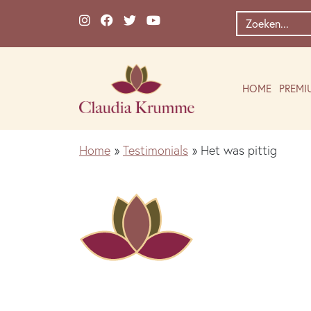
Ga naar de inhoud
Zoek
naar:
HOME
PREMI
Home
»
Testimonials
»
Het was pittig