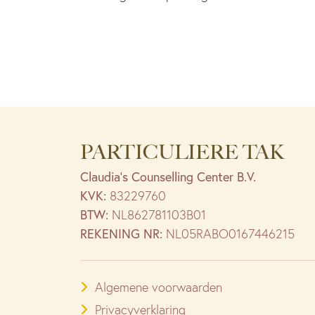
PARTICULIERE TAK
Claudia’s Counselling Center B.V.
KVK:
83229760
BTW:
NL862781103B01
REKENING NR:
NL05RABO0167446215
Algemene voorwaarden
Privacyverklaring