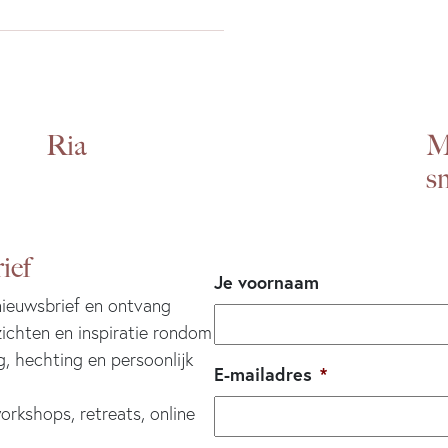
Ria
Mi
s
ief
Je voornaam
 nieuwsbrief en ontvang
zichten en inspiratie rondom
g, hechting en persoonlijk
E-mailadres
*
orkshops, retreats, online