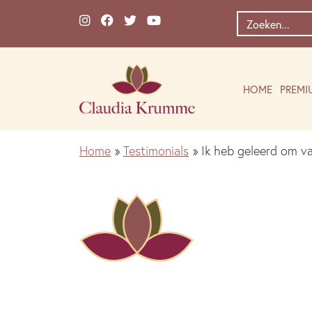
Ga naar de inhoud
Zoek
naar:
HOME
PREMI
Home
»
Testimonials
»
Ik heb geleerd om v