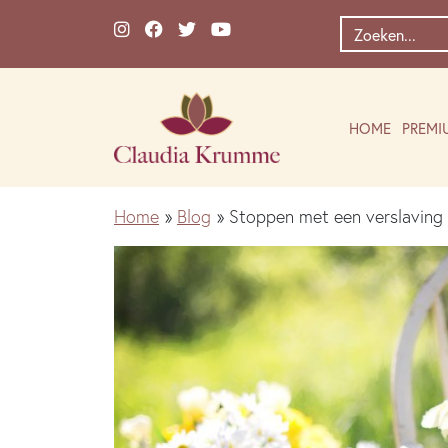
Ga naar de inhoud
Zoek
naar:
HOME
PREMI
Home
»
Blog
»
Stoppen met een verslaving 