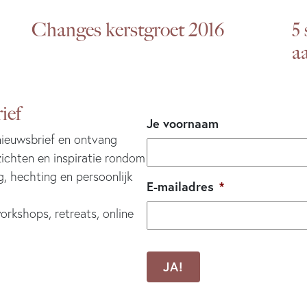
Changes kerstgroet 2016
5
aa
ief
Je voornaam
 nieuwsbrief en ontvang
zichten en inspiratie rondom
g, hechting en persoonlijk
E-mailadres
*
orkshops, retreats, online
CAPTCHA