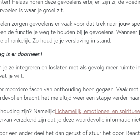
chter! Helaas horen deze gevoelens erbij en zijn zij de voe
voelen is waar je groei zit.
elen zorgen gevoelens er vaak voor dat trek naar jouw sp
 de functie je weg te houden bij je gevoelens. Wanneer j
 afhankelijk. Zo houd je je verslaving in stand.
eg is er doorheen!
e ze integreren en loslaten met als gevolg meer ruimte in j
wat je wilt.
oor meerdere fasen van onthouding heen gegaan. Vaak met 
rdevol en bracht het me altijd weer een stapje verder naa
houding zijn? Namelijk:
Lichamelijk, emotioneel en spirituee
 ervan verzekerd zijn dat je deze waardevolle informatie ni
voor een ander deel het dan gerust of stuur het door. React