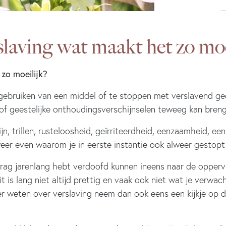
laving wat maakt het zo moe
zo moeilijk?
gebruiken van een middel of te stoppen met verslavend ge
 of geestelijke onthoudingsverschijnselen teweeg kan bren
, trillen, rusteloosheid, geïrriteerdheid, eenzaamheid, e
weer even waarom je in eerste instantie ook alweer gestopt
rag jarenlang hebt verdoofd kunnen ineens naar de opperv
t is lang niet altijd prettig en vaak ook niet wat je verwa
er weten over verslaving neem dan ook eens een kijkje op 