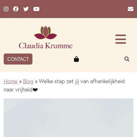
Ga naar de inhoud
Winkelmandje
ZO
CONTACT
Home
»
Blog
»
Welke stap zet jij van afhankelijkheid
naar vrijheid❤️