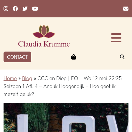
Ga naar de inhoud
Winkelmandje
ZO
CONTACT
Home
»
Blog
»
CCC en Diep | EO – Wo 12 mei 22:25 –
Seizoen 1 Afl. 4 – Anouk Hoogendijk – Hoe geef ik
mezelf geluk?