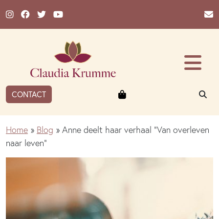
Ga naar de inhoud
Winkelmandje
ZO
CONTACT
Home
»
Blog
»
Anne deelt haar verhaal “Van overleven
naar leven”