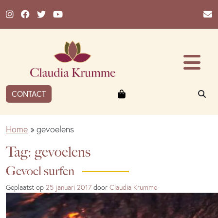
Ga naar de inhoud
Winkelmandje
ZO
CONTACT
Home
»
gevoelens
Tag:
gevoelens
Gevoel surfen
Geplaatst op
25 januari 2017
door
Claudia Krumme