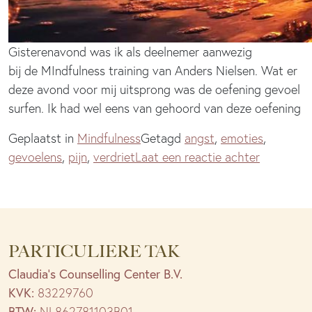
Gisterenavond was ik als deelnemer aanwezig
bij de MIndfulness training van Anders Nielsen. Wat er
deze avond voor mij uitsprong was de oefening gevoel
surfen. Ik had wel eens van gehoord van deze oefening
Geplaatst in
Mindfulness
Getagd
angst
,
emoties
,
op
gevoelens
,
pijn
,
verdriet
Laat een reactie achter
Gevoel
surfen
PARTICULIERE TAK
Claudia’s Counselling Center B.V.
KVK:
83229760
BTW:
NL862781103B01