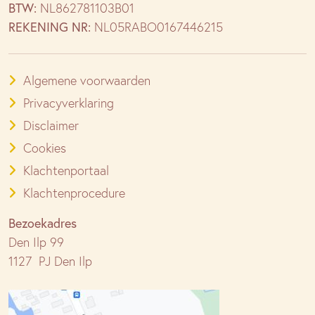
codependentie
BTW:
NL862781103B01
(laatste
REKENING NR:
NL05RABO0167446215
2
keer)
Algemene voorwaarden
Privacyverklaring
Disclaimer
Cookies
Klachtenportaal
Klachtenprocedure
Bezoekadres
Den Ilp 99
1127 PJ Den Ilp