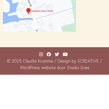
© 2025 Claudia Krumme / Design by SCREATIVE /
WordPress website door Studio Soes