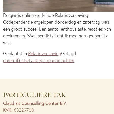
De gratis online workshop Relatieverslaving-
Codependentie afgelopen donderdag en zaterdag was
een groot succes! Een aantal enthousiaste reacties van
deelnemers “Wat ben ik blij dat ik mee heb gedaan! Ik
wist
Geplaatst in
Relatieverslaving
Getagd
op
parentificatie
Laat een reactie achter
Wegens
succes
opnieuw
gratis
PARTICULIERE TAK
online
workshops
Claudia’s Counselling Center B.V.
relatieverslaving-
KVK:
83229760