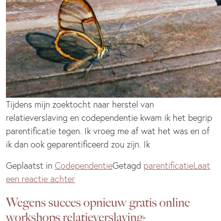
Tijdens mijn zoektocht naar herstel van
relatieverslaving en codependentie kwam ik het begrip
parentificatie tegen. Ik vroeg me af wat het was en of
ik dan ook geparentificeerd zou zijn. Ik
Geplaatst in
Codependentie
Getagd
parentificatie
Laat
op
een reactie achter
Relatie
Wegens succes opnieuw gratis online
tussen
workshops relatieverslaving-
parentificatie,