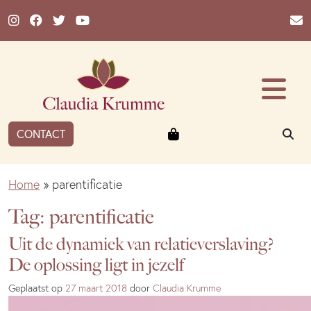
Ga naar de inhoud
Winkelmandje
ZO
CONTACT
Home
»
parentificatie
Tag:
parentificatie
Uit de dynamiek van relatieverslaving?
De oplossing ligt in jezelf
Geplaatst op
27 maart 2018
door
Claudia Krumme