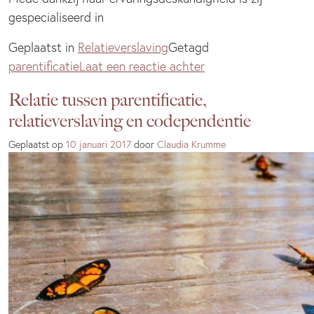
gespecialiseerd in
Geplaatst in
Relatieverslaving
Getagd
op
parentificatie
Laat een reactie achter
Uit
Relatie tussen parentificatie,
de
relatieverslaving en codependentie
dynamiek
van
Geplaatst op
10 januari 2017
door
Claudia Krumme
relatieverslaving?
De
oplossing
ligt
in
jezelf