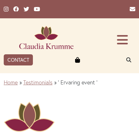
Ga naar de inhoud
Winkelmandje
ZO
CONTACT
Home
»
Testimonials
»
‘ Ervaring event ‘