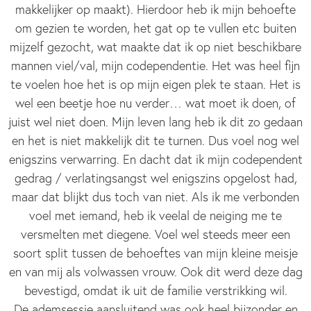
makkelijker op maakt). Hierdoor heb ik mijn behoefte
om gezien te worden, het gat op te vullen etc buiten
mijzelf gezocht, wat maakte dat ik op niet beschikbare
mannen viel/val, mijn codependentie. Het was heel fijn
te voelen hoe het is op mijn eigen plek te staan. Het is
wel een beetje hoe nu verder… wat moet ik doen, of
juist wel niet doen. Mijn leven lang heb ik dit zo gedaan
en het is niet makkelijk dit te turnen. Dus voel nog wel
enigszins verwarring. En dacht dat ik mijn codependent
gedrag / verlatingsangst wel enigszins opgelost had,
maar dat blijkt dus toch van niet. Als ik me verbonden
voel met iemand, heb ik veelal de neiging me te
versmelten met diegene. Voel wel steeds meer een
soort split tussen de behoeftes van mijn kleine meisje
en van mij als volwassen vrouw. Ook dit werd deze dag
bevestigd, omdat ik uit de familie verstrikking wil.
De ademsessie aansluitend was ook heel bijzonder en