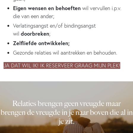
Eigen wensen en behoeften
wil vervullen i.p.v.
die van een ander;
Verlatingsangst en/of bindingsangst
doorbreken
wil
​;
Zelfliefde ontwikkelen;
Gezonde relaties wil aantrekken en behouden.
JA DAT WIL IK! IK RESERVEER GRAAG MIJN PLEK!
Relaties brengen geen vreugde maar
brengen de vreugde in je naar boven die al in
je zit.