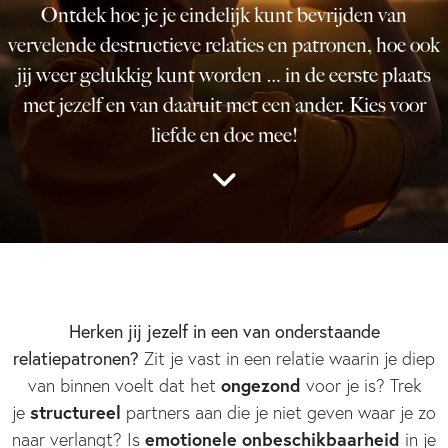
Ontdek hoe je je eindelijk kunt bevrijden van
vervelende destructieve relaties en patronen, hoe ook
jij weer gelukkig kunt worden … in de eerste plaats
met jezelf en van daaruit met een ander. Kies voor
liefde en doe mee!
Herken jij jezelf in een van onderstaande
relatiepatronen?
Zit je vast in een relatie waarin je diep
ongezond
van binnen voelt dat het
voor je is? Trek
structureel
je
partners aan die je niet geven waar je zo
emotionele onbeschikbaarheid
naar verlangt? Is
in je