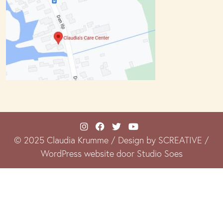
© 2025 Claudia Krumme / Design by SCREATIVE /
WordPress website door Studio Soes